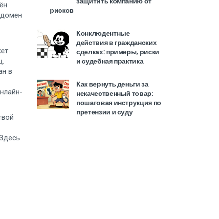
защитить компанию от
ён
рисков
и домен
Конклюдентные
действия в гражданских
жет
сделках: примеры, риски
и судебная практика
ц.
ан в
Как вернуть деньги за
онлайн-
некачественный товар:
пошаговая инструкция по
претензии и суду
твой
 Здесь