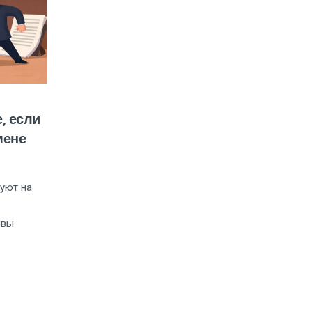
, если
мене
зуют на
ивы