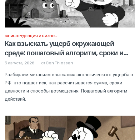
ЮРИСПРУДЕНЦИЯ И БИЗНЕС
Как взыскать ущерб окружающей
среде: пошаговый алгоритм, сроки и
судебная практика
5 августа, 2026
от
Ben Thiessen
Разбираем механизм взыскания экологического ущерба в
РФ: кто подает иск, как рассчитывается сумма, сроки
давности и способы возмещения. Пошаговый алгоритм
действий.