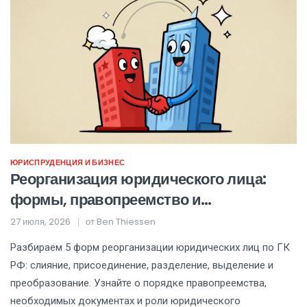
ЮРИСПРУДЕНЦИЯ И БИЗНЕС
Реорганизация юридического лица:
формы, правопреемство и
юридическое сопровождение в 2026
27 июля, 2026
от
Ben Thiessen
году
Разбираем 5 форм реорганизации юридических лиц по ГК
РФ: слияние, присоединение, разделение, выделение и
преобразование. Узнайте о порядке правопреемства,
необходимых документах и роли юридического