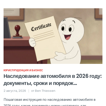
ЮРИСПРУДЕНЦИЯ И БИЗНЕС
Наследование автомобиля в 2026 году:
документы, сроки и порядок
переоформления
2 августа, 2026
от
Ben Thiessen
Пошаговая инструкция по наследованию автомобиля в
2026 году: какие документы нужны нотариусу, как