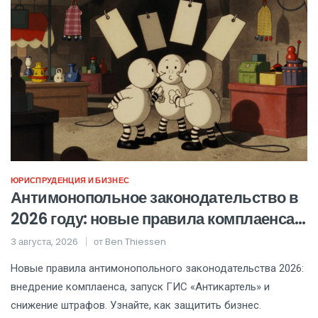
ЮРИСПРУДЕНЦИЯ И БИЗНЕС
Антимонопольное законодательство в
2026 году: новые правила комплаенса,
штрафы и цифровая система
3 августа, 2026
от
Ben Thiessen
«Антикартель»
Новые правила антимонопольного законодательства 2026:
внедрение комплаенса, запуск ГИС «Антикартель» и
снижение штрафов. Узнайте, как защитить бизнес.