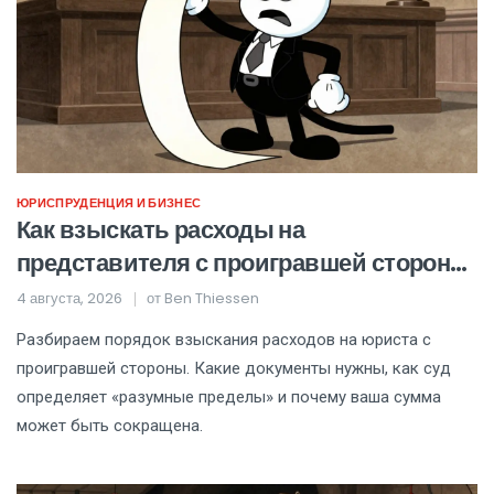
ЮРИСПРУДЕНЦИЯ И БИЗНЕС
Как взыскать расходы на
представителя с проигравшей стороны:
пошаговая инструкция и критерии
4 августа, 2026
от
Ben Thiessen
разумности
Разбираем порядок взыскания расходов на юриста с
проигравшей стороны. Какие документы нужны, как суд
определяет «разумные пределы» и почему ваша сумма
может быть сокращена.