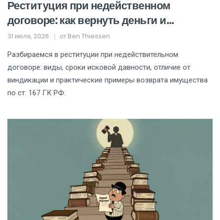
Реституция при недейственном
договоре: как вернуть деньги и
имущество по ст. 167 ГК РФ
31 июля, 2026
от
Ben Thiessen
Разбираемся в реституции при недействительном
договоре: виды, сроки исковой давности, отличие от
виндикации и практические примеры возврата имущества
по ст. 167 ГК РФ.