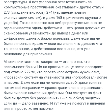
госструктуры.
А вот
уголовная ответственность за
компьютерные преступления
,
охватывает и другие статьи:
273 (создание вирусов), 274 (нарушение правил
эксплуатации систем), и даже 168 (причинение крупного
ущерба)
. Также известно как
киберпреступление
, оно не
ограничивается одним действием — это целая цепочка: от
сканирования уязвимостей до вывода денег или
шифрования данных.
Важно понимать: даже если вы не
были виновны в краже — если вы знали, что делаете что-
то незаконное, и действовали осознанно, это уже
основание для привлечения.
Многие считают, что хакерство — это про тех, кто
взламывает банки. Но на практике чаще всего попадают
под статью 272 те, кто просто «посмотрел» чужой сайт,
«проверил» систему на уязвимости или «попробовал» логин
и пароль. Даже если вы не нанесли ущерб, даже если вы
потом всё исправили — правоохранители не спрашивают,
были ли ваши намерения добрыми. Они смотрят на факт:
был ли доступ без разрешения? Был ли обход защиты?
Если да — дело заведено. И тут уже не помогут извинения
или «я просто хотел помочь».