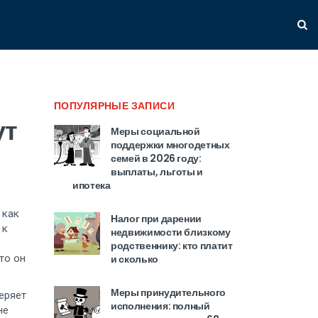
ПОПУЛЯРНЫЕ ЗАПИСИ
ут
Меры социальной
поддержки многодетных
семей в 2026 году:
выплаты, льготы и
ипотека
 как
Налог при дарении
 к
недвижимости близкому
родственнику: кто платит
то он
и сколько
Меры принудительного
еряет
исполнения: полный
не