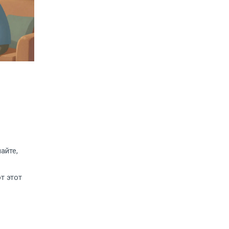
айте,
т этот