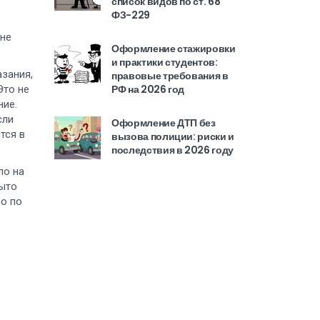
список видов по ст. 68
ФЗ-229
 не
Оформление стажировки
и практики студентов:
азания,
правовые требования в
РФ на 2026 год
 Это не
ние.
сли
Оформление ДТП без
тся в
вызова полиции: риски и
последствия в 2026 году
ло на
рыто
но по