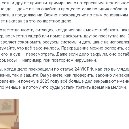
 есть и другие причины: примирение с потерпевшим, деятельное
Иногда — даже из-за ошибки в процессе: если полиция собрала
азать в продолжении. Важно: прекращение по этим основаниям
дет наказан за это конкретное дело.
ответственности
,
ситуация, когда человек может избежать нак
р, возместил ущерб или помог раскрыть другое преступление
.
озволяет сэкономить ресурсы системы и дать шанс на исправле
 думайте, что всё закончилось. Прекращение можно оспорить, е
его, а суд — пересмотреть. Даже если дело закрыли, оно остаё
процессы — например, при повторном нарушении.
, когда дело прекращали по статье 24 УК РФ, как это выгляде
ение, так и защита. Вы узнаете, как проверить, законно ли зак
новлении, и почему в 2025 году всё больше дел закрывают имен
о меньше, а потому что суды устали тратить время на мелочи.