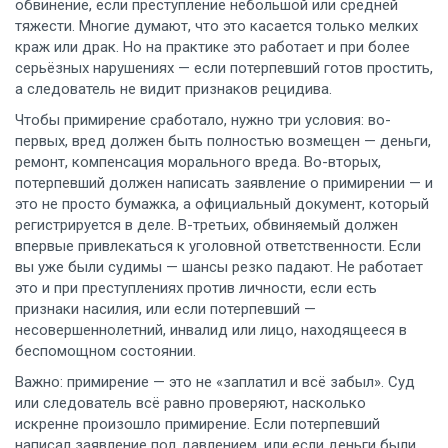
обвинение, если преступление небольшой или средней
тяжести.
Многие думают, что это касается только мелких
краж или драк. Но на практике это работает и при более
серьёзных нарушениях — если потерпевший готов простить,
а следователь не видит признаков рецидива.
Чтобы примирение сработало, нужно три условия: во-
первых, вред должен быть полностью возмещен — деньги,
ремонт, компенсация морального вреда. Во-вторых,
потерпевший должен написать заявление о примирении — и
это не просто бумажка, а официальный документ, который
регистрируется в деле. В-третьих, обвиняемый должен
впервые привлекаться к уголовной ответственности. Если
вы уже были судимы — шансы резко падают. Не работает
это и при преступлениях против личности, если есть
признаки насилия, или если потерпевший —
несовершеннолетний, инвалид или лицо, находящееся в
беспомощном состоянии.
Важно: примирение — это не «заплатил и всё забыл». Суд
или следователь всё равно проверяют, насколько
искренне произошло примирение. Если потерпевший
написал заявление под давлением, или если деньги были