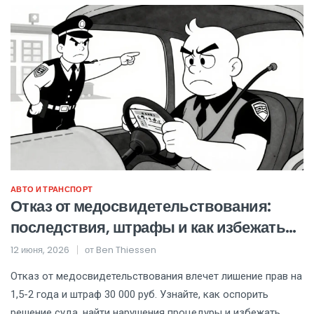
АВТО И ТРАНСПОРТ
Отказ от медосвидетельствования:
последствия, штрафы и как избежать
лишения прав
12 июня, 2026
от
Ben Thiessen
Отказ от медосвидетельствования влечет лишение прав на
1,5-2 года и штраф 30 000 руб. Узнайте, как оспорить
решение суда, найти нарушения процедуры и избежать