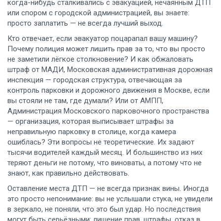
когда-нибудь сталкивались с эвакуацией, нечаянным ДТП
или спором с городской администрацией, вы знаете:
просто заплатить — не всегда лучший выход.
Кто отвечает, если эвакуатор поцарапал вашу машину?
Почему полиция может лишить прав за то, что вы просто
не заметили лёгкое столкновение? И как обжаловать
штраф от
МАДИ
,
Московская административная дорожная
инспекция — городская структура, отвечающая за
контроль парковки и дорожного движения в Москве
, если
вы стояли не там, где думали? Или от
АМПП
,
Администрация Московского парковочного пространства
— организация, которая выписывает штрафы за
неправильную парковку в столице
, когда камера
ошиблась? Эти вопросы не теоретические. Их задают
тысячи водителей каждый месяц. И большинство из них
теряют деньги не потому, что виноваты, а потому что не
знают, как правильно действовать.
Оставление места ДТП — не всегда признак вины. Иногда
это просто непонимание: вы не услышали стука, не увидели
в зеркало, не поняли, что это был удар. Но последствия
могут быть серьёзными: лишение прав, штрафы, отказ в