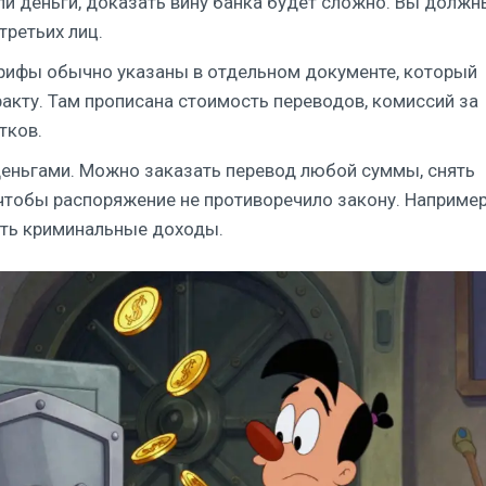
рали деньги, доказать вину банка будет сложно. Вы должн
ретьих лиц.
арифы обычно указаны в отдельном документе, который
акту. Там прописана стоимость переводов, комиссий за
тков.
деньгами. Можно заказать перевод любой суммы, снять
 чтобы распоряжение не противоречило закону. Например
ать криминальные доходы.