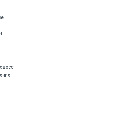
ые
и
роцесс
ение.