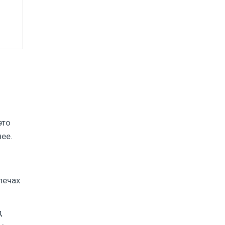
это
ее.
лечах
д