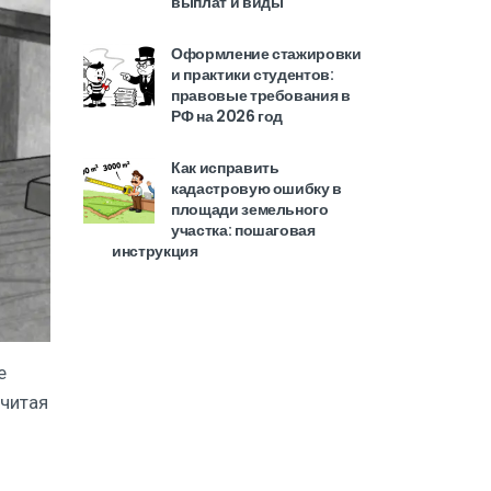
выплат и виды
Оформление стажировки
и практики студентов:
правовые требования в
РФ на 2026 год
Как исправить
кадастровую ошибку в
площади земельного
участка: пошаговая
инструкция
е
 читая