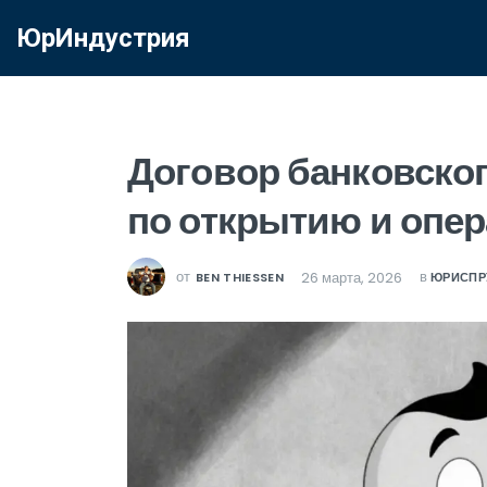
ЮрИндустрия
Договор банковског
по открытию и опе
от
в
26 марта, 2026
BEN THIESSEN
ЮРИСПР