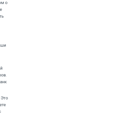
ом о
е
ть
аши
ий
ров.
банк
 Это
ете
с