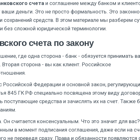
анковского счета
и
соглашение между банком и клиент
 ваши деньги. Это не просто формальность. Это законно
и сохранений средств. В этом материале мы разберем су
ки без сложной юридической терминологии.
вского счета по закону
шение, где одна сторона - банк - обязуется принимать в
 Вторая сторона - вы как клиент. Российское
отношения.
с Российской Федерации
и
основной закон, регулирующ
атья 845 ГК РФ специально посвящена этому виду догово
ь поступающие средства и зачислять их на счет. Также 
аниям.
 Он считается консенсуальным. Что это значит для вас?
енным в момент подписания соглашения, даже если на сч
его не переведя сразу. Права и обязанности появляются 