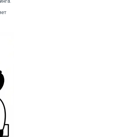
инга.
яет