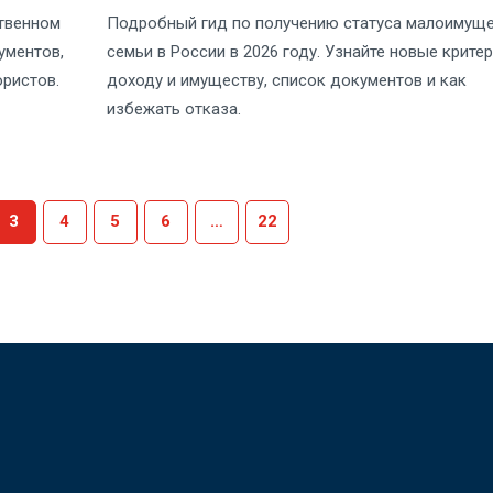
твенном
Подробный гид по получению статуса малоимущ
ументов,
семьи в России в 2026 году. Узнайте новые критер
юристов.
доходу и имуществу, список документов и как
избежать отказа.
3
4
5
6
…
22
Ю