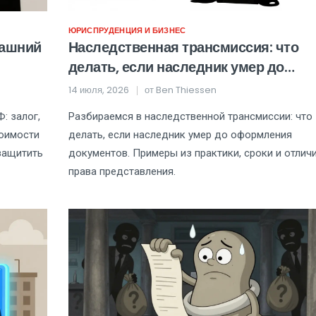
ЮРИСПРУДЕНЦИЯ И БИЗНЕС
машний
Наследственная трансмиссия: что
делать, если наследник умер до
оформления документов
14 июля, 2026
от
Ben Thiessen
: залог,
Разбираемся в наследственной трансмиссии: что
тоимости
делать, если наследник умер до оформления
 защитить
документов. Примеры из практики, сроки и отличи
права представления.