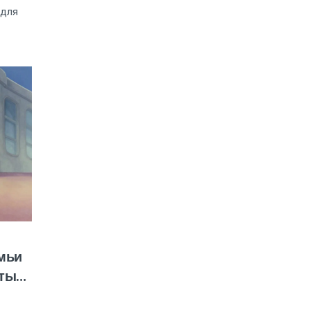
 для
мьи
стые