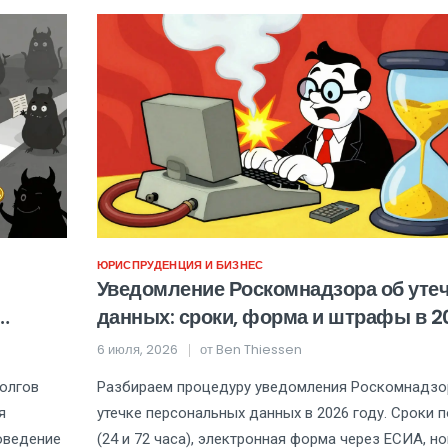
ЮРИСПРУДЕНЦИЯ И БИЗНЕС
Уведомление Роскомнадзора об уте
данных: сроки, форма и штрафы в 2
году
6 июля, 2026
от
Ben Thiessen
долгов
Разбираем процедуру уведомления Роскомнадзо
я
утечке персональных данных в 2026 году. Сроки 
оведение
(24 и 72 часа), электронная форма через ЕСИА, н