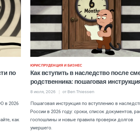
ЮРИСПРУДЕНЦИЯ И БИЗНЕС
ти по
Как вступить в наследство после см
родственника: пошаговая инструкци
2026 год
8 июля, 2026
от
Ben Thiessen
О в 2026
Пошаговая инструкция по вступлению в наследст
России в 2026 году: сроки, список документов, ра
айте, как
госпошлины и новые правила проверки долгов
умершего.