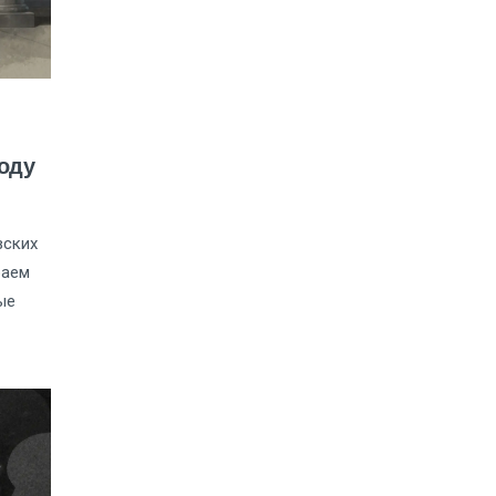
году
вских
раем
ые