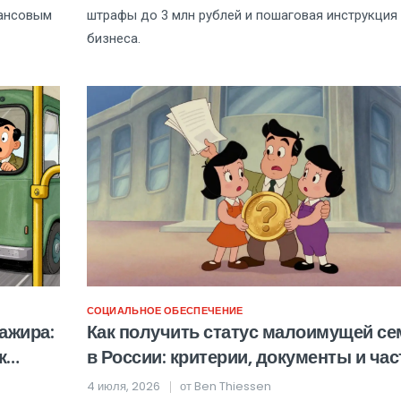
нансовым
штрафы до 3 млн рублей и пошаговая инструкция
бизнеса.
СОЦИАЛЬНОЕ ОБЕСПЕЧЕНИЕ
ажира:
Как получить статус малоимущей се
к
в России: критерии, документы и ча
ошибки
4 июля, 2026
от
Ben Thiessen