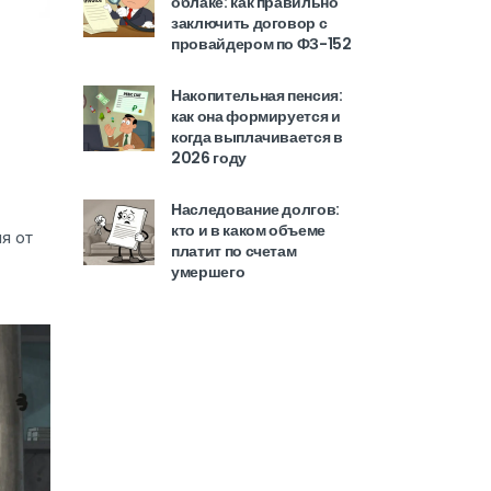
облаке: как правильно
заключить договор с
провайдером по ФЗ-152
Накопительная пенсия:
как она формируется и
когда выплачивается в
2026 году
Наследование долгов:
кто и в каком объеме
я от
платит по счетам
умершего