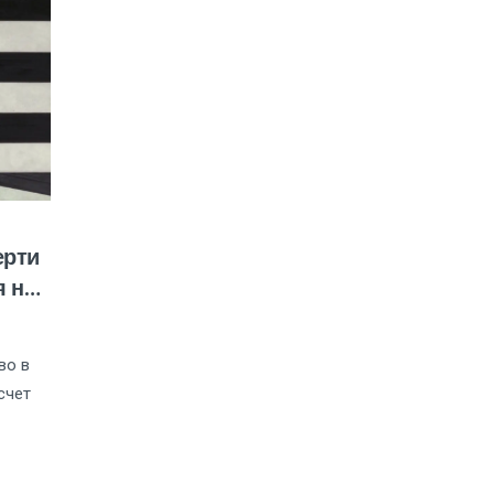
ерти
я на
во в
счет