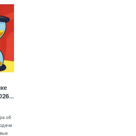
чке
026
ра об
подачи
овые