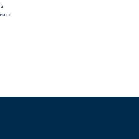
ей
ии по