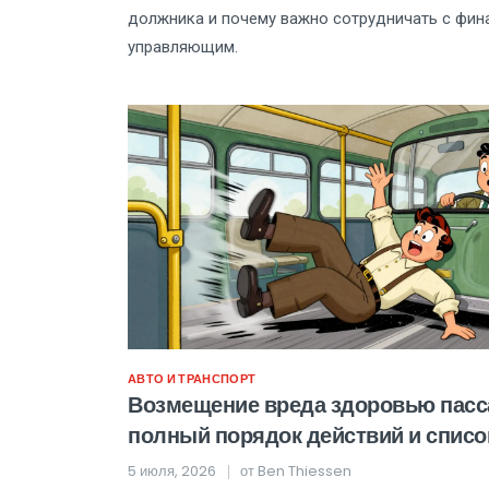
должника и почему важно сотрудничать с фи
управляющим.
АВТО И ТРАНСПОРТ
Возмещение вреда здоровью пасс
полный порядок действий и списо
документов
5 июля, 2026
от
Ben Thiessen