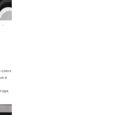
а союз
ые и
года.