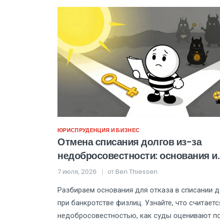
ЮРИСПРУДЕНЦИЯ И БИЗНЕС
Отмена списания долгов из-за
недобросовестности: основания и
практика
7 июля, 2026
от
Ben Thiessen
Разбираем основания для отказа в списании 
при банкротстве физлиц. Узнайте, что считаетс
недобросовестностью, как суды оценивают п