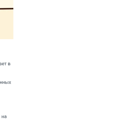
вет в
анных
 на