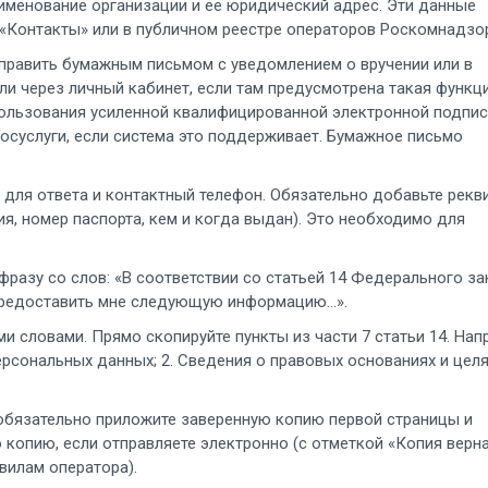
именование организации и ее юридический адрес. Эти данные
е «Контакты» или в публичном реестре операторов Роскомнадзо
равить бумажным письмом с уведомлением о вручении или в
ли через личный кабинет, если там предусмотрена такая функци
пользования усиленной квалифицированной электронной подпи
осуслуги, если система это поддерживает. Бумажное письмо
для ответа и контактный телефон. Обязательно добавьте рекв
я, номер паспорта, кем и когда выдан). Это необходимо для
фразу со слов: «В соответствии со статьей 14 Федерального за
редоставить мне следующую информацию...».
 словами. Прямо скопируйте пункты из части 7 статьи 14. Нап
рсональных данных; 2. Сведения о правовых основаниях и цел
бязательно приложите заверенную копию первой страницы и
 копию, если отправляете электронно (с отметкой «Копия верна
вилам оператора).