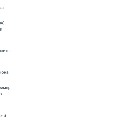
ра.
я).
си
изиты
кона
ример:
ях
» и