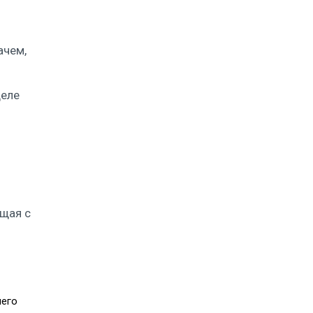
ачем,
деле
ющая с
шего