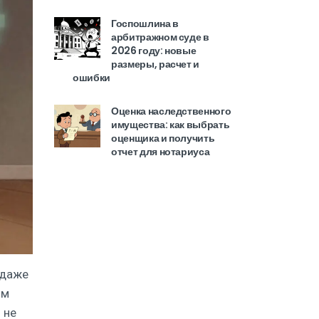
Госпошлина в
арбитражном суде в
2026 году: новые
размеры, расчет и
ошибки
Оценка наследственного
имущества: как выбрать
оценщика и получить
отчет для нотариуса
 даже
им
 не