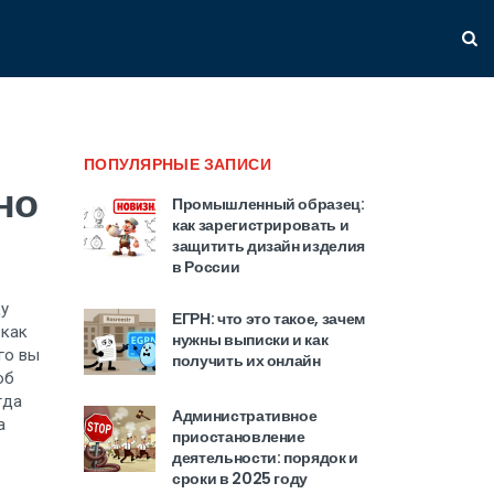
ПОПУЛЯРНЫЕ ЗАПИСИ
но
Промышленный образец:
как зарегистрировать и
защитить дизайн изделия
в России
у
ЕГРН: что это такое, зачем
 как
нужны выписки и как
го вы
получить их онлайн
об
гда
Административное
а
приостановление
деятельности: порядок и
сроки в 2025 году