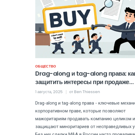
ОБЩЕСТВО
Drag-along и tag-along права: ка
защитить интересы при продаже
компании
1 августа, 2025
от
Ben Thiessen
Drag-along и tag-along права - ключевые механ
корпоративном праве, которые позволяют
мажоритариям продавать компанию целиком и
защищают миноритариев от несправедливых у
Без них сделки M&A в России часто провалива