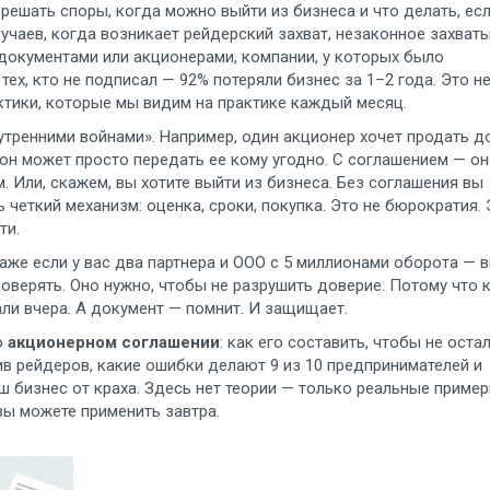
 решать споры, когда можно выйти из бизнеса и что делать, ес
лучаев, когда возникает
рейдерский захват
,
незаконное захват
 документами или акционерами
, компании, у которых было
тех, кто не подписал — 92% потеряли бизнес за 1–2 года. Это н
ктики, которые мы видим на практике каждый месяц.
утренними войнами». Например, один акционер хочет продать 
 он может просто передать ее кому угодно. С соглашением — он
 Или, скажем, вы хотите выйти из бизнеса. Без соглашения вы
 четкий механизм: оценка, сроки, покупка. Это не бюрократия. 
ти.
аже если у вас два партнера и ООО с 5 миллионами оборота — 
доверять. Оно нужно, чтобы не разрушить доверие. Потому что 
али вчера. А документ — помнит. И защищает.
о
акционерном соглашении
: как его составить, чтобы не оста
ив рейдеров, какие ошибки делают 9 из 10 предпринимателей и
 бизнес от краха. Здесь нет теории — только реальные пример
вы можете применить завтра.