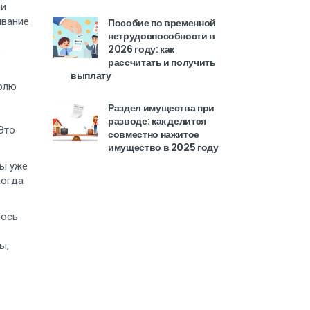
ли
ывание
Пособие по временной
нетрудоспособности в
2026 году: как
е
рассчитать и получить
выплату
долю
Раздел имущества при
разводе: как делится
Это
совместно нажитое
имущество в 2025 году
вы уже
когда
лось
ы,