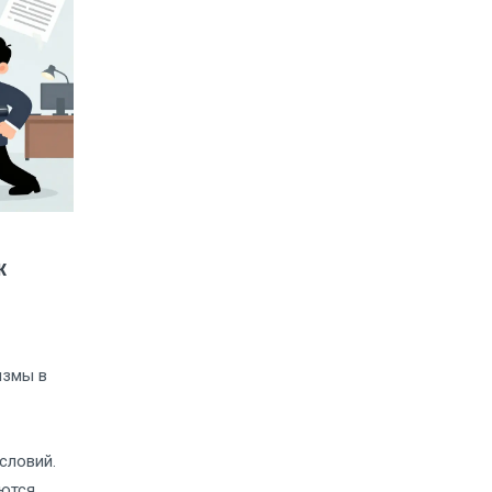
к
измы в
словий.
ются.