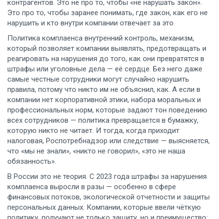
контрагентов.
Это не про то, чтобы «не нарушать закон».
Это про то, чтобы заранее понимать, где закон, как его не
нарушить и кто внутри компании отвечает за это.
Политика комплаенса
внутренний контроль
,
механизм,
который позволяет компании выявлять, предотвращать и
реагировать на нарушения до того, как они превратятся в
штрафы или уголовные дела
— её сердце. Без него даже
самые честные сотрудники могут случайно нарушить
правила, потому что никто им не объяснил, как. А если в
компании нет
корпоративной этики
,
набора моральных и
профессиональных норм, которые задают тон поведению
всех сотрудников
— политика превращается в бумажку,
которую никто не читает. И тогда, когда приходит
налоговая, Роспотребнадзор или следствие — выясняется,
что «мы не знали», «никто не говорил», «это не наша
обязанность».
В России это не теория. С 2023 года штрафы за нарушения
комплаенса выросли в разы — особенно в сфере
финансовых потоков, экологической отчетности и защиты
персональных данных. Компании, которые ввели чёткую
политику, получают не только защиту, но и преимущество: