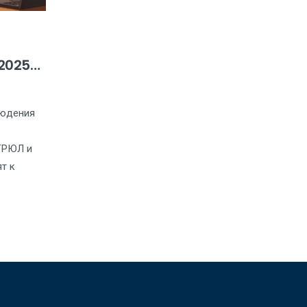
 2025
людения
ЕГРЮЛ и
т к