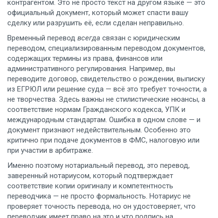
контрагентом.
Это не просто текст на другом языке — это
официальный документ, который может спасти вашу
сделку или разрушить её, если сделан неправильно.
Временный перевод
всегда
связан с
юридическим
переводом
,
специализированным переводом документов,
содержащих термины из права, финансов или
административного регулирования
. Например, вы
переводите договор, свидетельство о рождении, выписку
из ЕГРЮЛ или решение суда — всё это требует точности, а
не творчества. Здесь важны не стилистические нюансы, а
соответствие нормам Гражданского кодекса, УПК и
международным стандартам. Ошибка в одном слове — и
документ признают недействительным. Особенно это
критично при подаче документов в ФМС, налоговую или
при участии в арбитраже.
Именно поэтому
нотариальный перевод
,
это перевод,
заверенный нотариусом, который подтверждает
соответствие копии оригиналу и компетентность
переводчика
— не просто формальность. Нотариус не
проверяет точность перевода, но он удостоверяет, что
переводчик имеет право на это и что подпись на