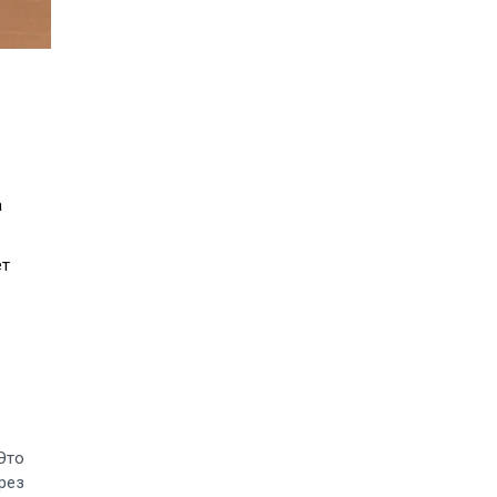
а
ет
 Это
рез