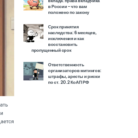
вклада: права вкладчика
в России - что вам
положено по закону
Срок принятия
наследства: 6 месяцев,
исключения и как
восстановить
пропущенный срок
Ответственность
организаторов митингов:
штрафы, аресты и риски
по ст. 20.2 КоАП РФ
дать
 и
щается