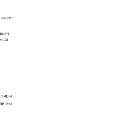
н имеет
нашёл
амый
артиры
ли вы