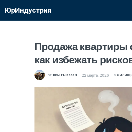
ЮрИндустрия
Продажа квартиры 
как избежать риско
от
в
22 марта, 2026
BEN THIESSEN
ЖИЛИЩН