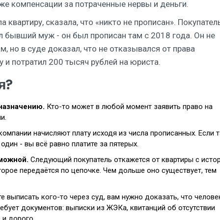
аже компенсации за потраченные нервы и деньги.
 квартиру, сказала, что «никто не прописан». Покупател
л бывший муж - он был прописан там с 2018 года. Он не
м, но в суде доказал, что не отказывался от права
у и потратил 200 тысяч рублей на юриста.
я?
назначению.
Кто-то может в любой момент заявить право на
и.
омпании начисляют плату исходя из числа прописанных. Если 
один - вы всё равно платите за пятерых.
можной.
Следующий покупатель откажется от квартиры с истор
орое передаётся по цепочке. Чем дольше оно существует, тем
е выписать кого-то через суд, вам нужно доказать, что челове
ребует документов: выписки из ЖЭКа, квитанций об отсутствии
 и дорого.