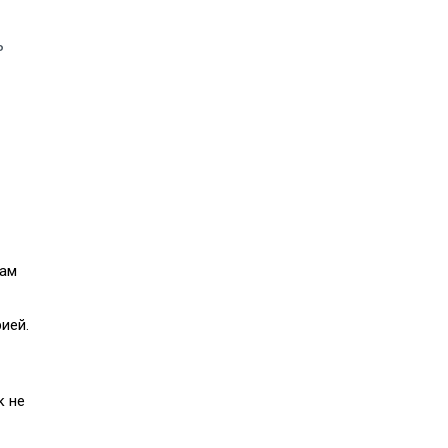
ь
там
ией.
к не