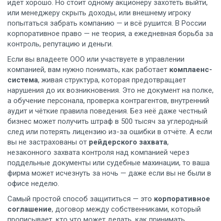
идёт хорошо.
Но стоит одному акционеру захотеть выйти,
или менеджеру скрыть доходы, или внешнему игроку
попытаться забрать компанию — и всё рушится. В России
корпоративное право — не теория, а ежедневная борьба за
контроль, репутацию и деньги.
Если вы владеете ООО или участвуете в управлении
компанией, вам нужно понимать, как работает
комплаенс-
система
,
живая структура, которая предотвращает
нарушения до их возникновения
. Это не документ на полке,
а обучение персонала, проверка контрагентов, внутренний
аудит и чёткие правила поведения. Без неё даже честный
бизнес может получить штраф в 500 тысяч за углеродный
след или потерять лицензию из-за ошибки в отчёте. А если
вы не застрахованы от
рейдерского захвата
,
незаконного захвата контроля над компанией через
поддельные документы или судебные махинации
, то ваша
фирма может исчезнуть за ночь — даже если вы не были в
офисе неделю.
Самый простой способ защититься — это
корпоративное
соглашение
,
договор между собственниками, который
прописывает, кто что может делать, как принимать